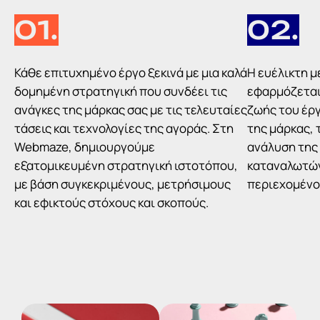
01.
02.
Κάθε επιτυχημένο έργο ξεκινά με μια καλά
Η ευέλικτη 
δομημένη στρατηγική που συνδέει τις
εφαρμόζεται
ανάγκες της μάρκας σας με τις τελευταίες
ζωής του έργ
τάσεις και τεχνολογίες της αγοράς. Στη
της μάρκας, 
Webmaze, δημιουργούμε
ανάλυση της 
εξατομικευμένη στρατηγική ιστοτόπου,
καταναλωτών
με βάση συγκεκριμένους, μετρήσιμους
περιεχομένο
και εφικτούς στόχους και σκοπούς.