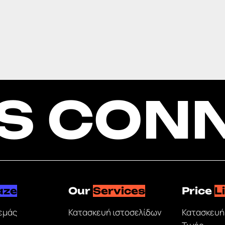
'S CON
aze
Our
Services
Price
L
 εμάς
Κατασκευή ιστοσελίδων
Κατασκευή