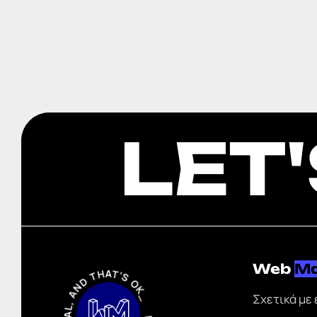
LET
WE’RE LOST IN DIGITAL, AND THAT’S OK_
Web
M
Σχετικά με