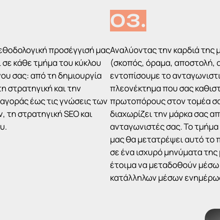
03.
μεθοδολογική προσέγγισή μας
Αναλύοντας την καρδιά της 
 σε κάθε τμήμα του κύκλου
(σκοπός, όραμα, αποστολή, α
ου σας: από τη δημιουργία
εντοπίσουμε το ανταγωνιστ
τη στρατηγική και την
πλεονέκτημα που σας καθισ
αγοράς έως τις γνώσεις των
πρωτοπόρους στον τομέα σα
, τη στρατηγική SEO και
διαχωρίζει την μάρκα σας α
υ.
ανταγωνιστές σας. Το τμήμα
μας θα μετατρέψει αυτό το
σε ένα ισχυρό μηνύματα της
έτοιμα να μεταδοθούν μέσω
κατάλληλων μέσων ενημέρω