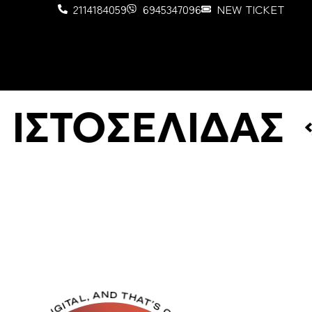
2114184059
6945347096
NEW TICKET
ΙΣΤΟΣΕΛΙΔΑΣ