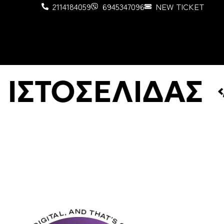
2114184059
6945347096
NEW TICKET
ΣΤΟΣΕΛΙΔΑΣ