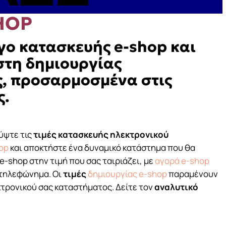
W
HOP
WE’RE
γο κατασκευής e-shop και
στη δημιουργίας
, προσαρμοσμένα στις
ς.
ύψτε τις
τιμές κατασκευής ηλεκτρονικού
op
και αποκτήστε ένα δυναμικό κατάστημα που θα
 e-shop στην τιμή που σας ταιριάζει, με
αγορά e-shop
 τηλεφώνημα. Οι
τιμές
δημιουργίας e-shop
παραμένουν
τρονικού σας καταστήματος. Δείτε τον
αναλυτικό