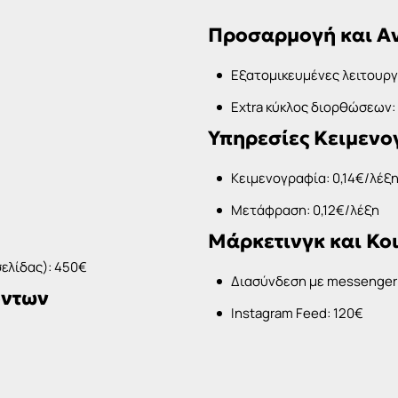
Προσαρμογή και Α
Εξατομικευμένες λειτουργ
Extra κύκλος διορθώσεων
Υπηρεσίες Κειμενο
Κειμενογραφία: 0,14€/λέξ
Μετάφραση: 0,12€/λέξη
Μάρκετινγκ και Κο
σελίδας): 450€
Διασύνδεση με messenger
όντων
Instagram Feed: 120€