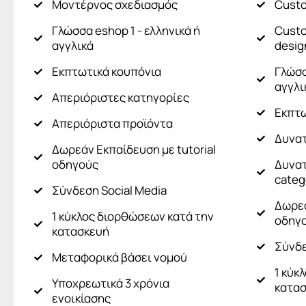
Μοντέρνος σχεδιασμός
Custo
Γλώσσα eshop 1 - ελληνικά ή
Custo
αγγλικά
desig
Εκπτωτικά κουπόνια
Γλώσσ
αγγλι
Απεριόριστες κατηγορίες
Εκπτω
Απεριόριστα προϊόντα
Δυνατ
Δωρεάν Εκπαίδευση με tutorial
οδηγούς
Δυνατ
categ
Σύνδεση Social Media​
Δωρεά
1 κύκλος διορθώσεων κατά την
οδηγ
κατασκευή
Σύνδε
Μεταφορικά βάσει νομού
1 κύκ
Υποχρεωτικά 3 χρόνια
κατα
ενοικίασης