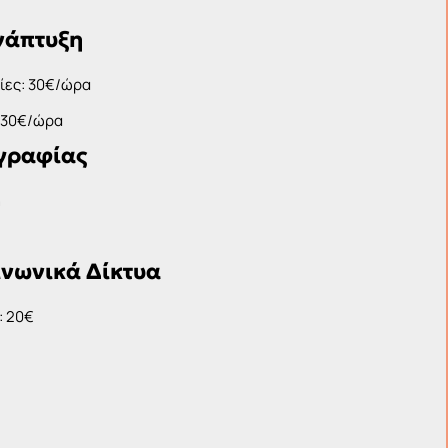
νάπτυξη
ίες: 30€/ώρα
: 30€/ώρα
γραφίας
η
ινωνικά Δίκτυα
: 20€