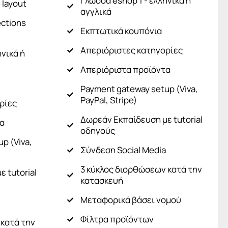
Γλώσσα eshop 1 - ελληνικά ή
 layout
αγγλικά
ctions
Εκπτωτικά κουπόνια
Απεριόριστες κατηγορίες
ηνικά ή
Απεριόριστα προϊόντα
Payment gateway setup (Viva,
PayPal, Stripe)
ρίες
Δωρεάν Εκπαίδευση με tutorial
τα
οδηγούς
p (Viva,
Σύνδεση Social Media​
3 κύκλος διορθώσεων κατά την
 tutorial
κατασκευή
Μεταφορικά βάσει νομού
Φίλτρα προϊόντων
 κατά την