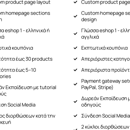
m product page layout
Custom product page
m homepage sections
Custom homepage se
n
design
α eshop 1 - ελληνικά ή
Γλώσσα eshop 1 - ελλ
κά
αγγλικά
τικά κουπόνια
Εκπτωτικά κουπόνια
ότητα έως 30 products
Απεριόριστες κατηγο
ότητα έως 5–10
Απεριόριστα προϊόν
ories
Payment gateway setu
ν Εκπαίδευση με tutorial
PayPal, Stripe)
ούς
Δωρεάν Εκπαίδευση με
ση Social Media​
οδηγούς
λος διορθώσεων κατά την
Σύνδεση Social Media​
σκευή
2 κύκλοι διορθώσεων