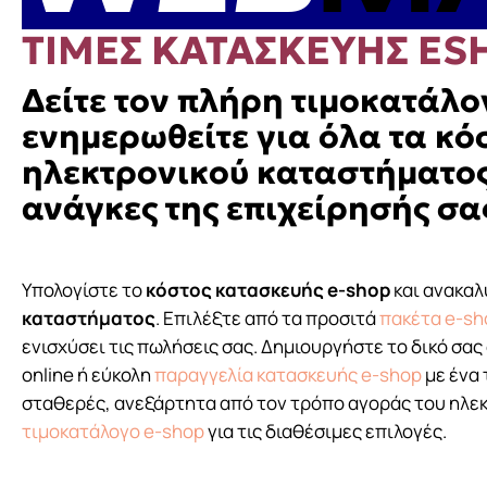
ΤΙΜΕΣ ΚΑΤΑΣΚΕΥΗΣ ES
Δείτε τον πλήρη τιμοκατάλο
ενημερωθείτε για όλα τα κό
ηλεκτρονικού καταστήματος
ανάγκες της επιχείρησής σα
Υπολογίστε το
κόστος κατασκευής e-shop
και ανακαλ
καταστήματος
. Επιλέξτε από τα προσιτά
πακέτα e-sh
ενισχύσει τις πωλήσεις σας. Δημιουργήστε το δικό σας
online ή εύκολη
παραγγελία κατασκευής e-shop
με ένα
σταθερές, ανεξάρτητα από τον τρόπο αγοράς του ηλεκ
τιμοκατάλογο e-shop
για τις διαθέσιμες επιλογές.