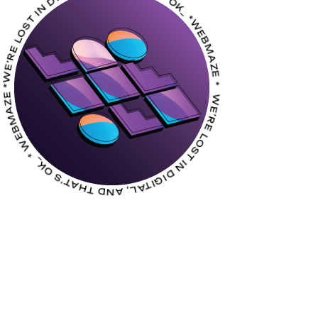
WE’RE LOST IN DIGITAL, AND THAT’S OK_ *
EBMAZE *
 LOST IN DIGITAL, AND THAT’S OK_ *
WEBMAZE *