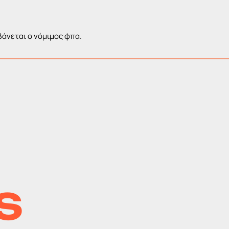
άνεται ο νόμιμος φπα.
D
S