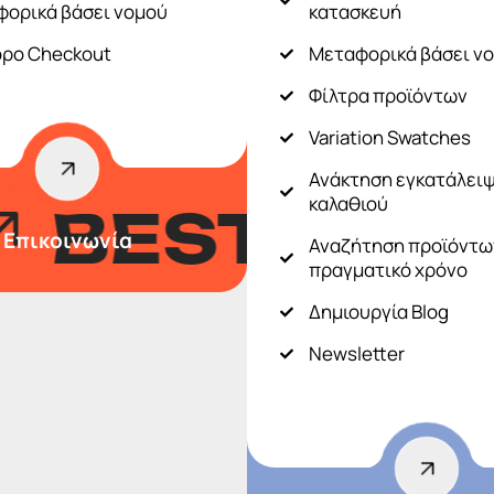
ορικά βάσει νομού
κατασκευή
ρο Checkout
Μεταφορικά βάσει ν
Φίλτρα προϊόντων
Variation Swatches
Ανάκτηση εγκατάλει
καλαθιού
EST VALUE
Επικοινωνία
Αναζήτηση προϊόντω
πραγματικό χρόνο
Δημιουργία Blog
Newsletter