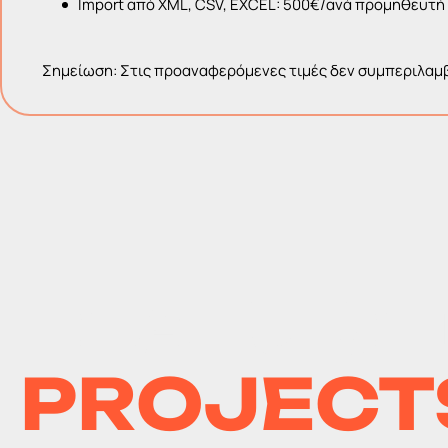
Import από XML, CSV, EXCEL: 500€/ανά προμηθευτή
Σημείωση: Στις προαναφερόμενες τιμές δεν συμπεριλαμβ
FEATURE
PROJECT