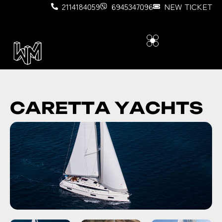
2114184059
6945347096
NEW TICKET
C
A
R
E
T
T
A
Y
A
C
H
T
S