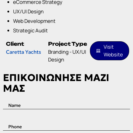
eCommerce Strategy
UX/UI Design
Web Development
Strategic Audit
Client
Project Type
Visit
Branding - UX/UI
Caretta Yachts
Website
Design
Ε
Π
Ι
Κ
Ο
Ι
Ν
Ω
Ν
Η
Σ
Ε
Μ
Α
Ζ
Ι
Μ
Α
Σ