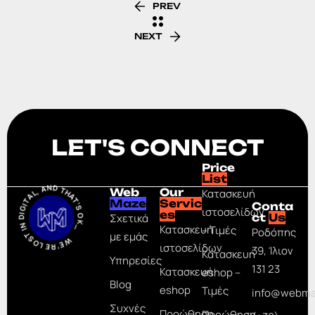
PREV
NEXT
LET'S CONNECT
Price
WE’RE LOST IN DIGITAL, AND THAT’S OK_
List
Web
Our
Κατασκευή
Maze
Servic
Conta
ιστοσελίδων
es
Σχετικά
ct
Us
Κατασκευή
– Τιμές
Ροδόπης
με εμάς
ιστοσελίδων
39, Ίλιον
Κατασκευή
Υπηρεσίες
131 23
Κατασκευή
eshop –
Blog
eshop
Τιμές
info@webma
Συχνές
Προώθηση
Προώθηση