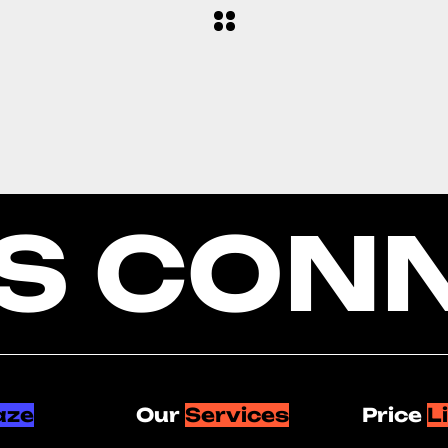
'S CON
aze
Our
Services
Price
L