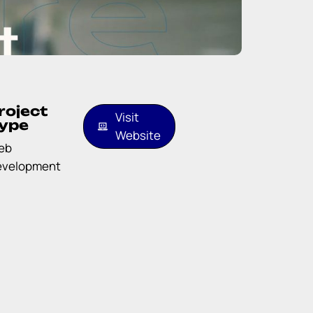
roject
Visit
ype
Website
eb
evelopment