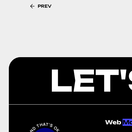
PREV
LET
Web
M