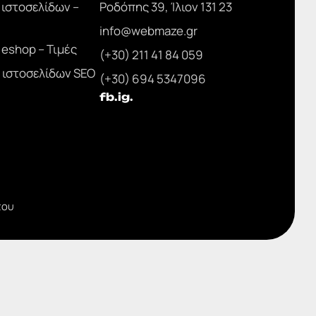
 ιστοσελίδων –
Ροδόπης 39, Ίλιον 131 23
info@webmaze.gr
eshop – Τιμές
(+30) 211 41 84 059
ιστοσελίδων SEO
(+30) 694 5347096
fb.
ig.
του