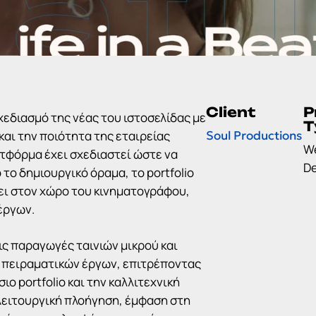
Client
P
χεδιασμό της νέας του ιστοσελίδας με
T
και την ποιότητα της εταιρείας
Soul Productions
W
τφόρμα έχει σχεδιαστεί ώστε να
D
το δημιουργικό όραμα, το portfolio
ει στον χώρο του κινηματογράφου,
έργων.
ις παραγωγές ταινιών μικρού και
ι πειραματικών έργων, επιτρέποντας
ο portfolio και την καλλιτεχνική
λειτουργική πλοήγηση, έμφαση στη