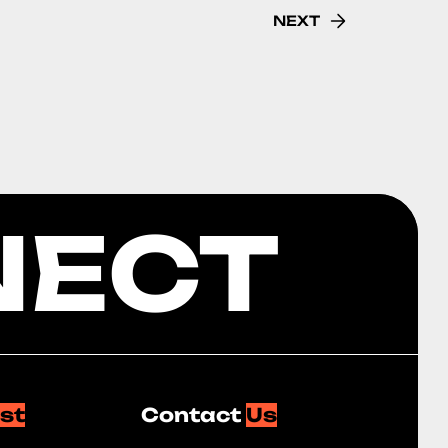
NEXT
NECT
ist
Contact
Us