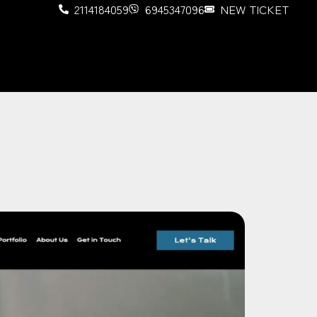
2114184059
6945347096
NEW TICKET