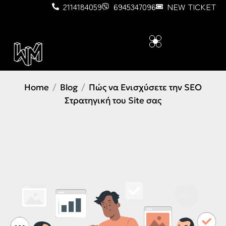
2114184059
6945347096
NEW TICKET
Home
Blog
Πώς να Ενισχύσετε την SEO
Στρατηγική του Site σας