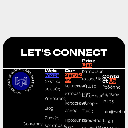
LET'S CONNECT
Price
List
WE’RE LOST IN DIGITAL, AND THAT’S OK_
Web
Our
Κατασκευή
Maze
Servic
Conta
ιστοσελίδων
es
Σχετικά
ct
Us
Κατασκευή
– Τιμές
Ροδόπης
με εμάς
ιστοσελίδων
39, Ίλιον
Κατασκευή
Υπηρεσίες
131 23
Κατασκευή
eshop –
Blog
eshop
Τιμές
info@webma
Συχνές
Προώθηση
Προώθηση
(+30)
Come say
ερωτήσεις
SEO
ιστοσελίδων