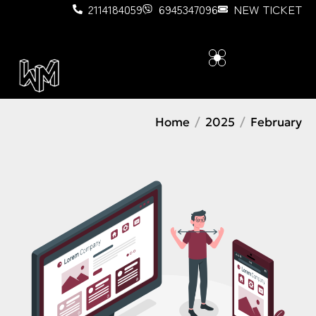
2114184059
6945347096
NEW TICKET
Home
2025
February