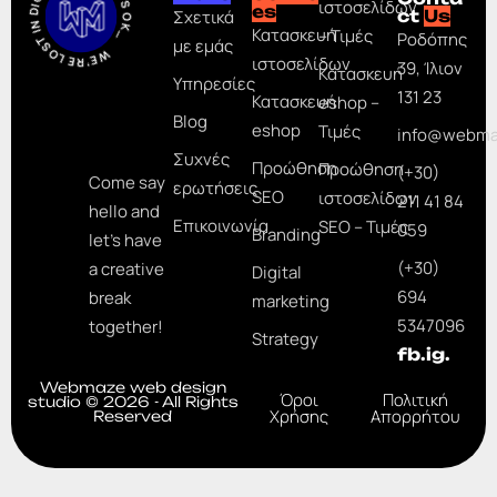
WE’RE LOST IN DIGITAL, AND THAT’S OK_
ιστοσελίδων
es
Σχετικά
ct
Us
Κατασκευή
– Τιμές
Ροδόπης
με εμάς
ιστοσελίδων
39, Ίλιον
Κατασκευή
Υπηρεσίες
131 23
Κατασκευή
eshop –
Blog
eshop
Τιμές
info@webma
Συχνές
Προώθηση
Προώθηση
(+30)
Come say
ερωτήσεις
SEO
ιστοσελίδων
211 41 84
hello and
Επικοινωνία
SEO – Τιμές
059
Branding
let’s have
(+30)
a creative
Digital
694
break
marketing
5347096
together!
Strategy
fb.
ig.
Webmaze web design
Όροι
Πολιτική
studio © 2026 - All Rights
Χρήσης
Απορρήτου
Reserved