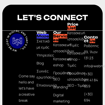
LET'S CONNECT
Price
WE’RE LOST IN DIGITAL, AND THAT’S OK_
List
Web
Our
Κατασκευή
Maze
Servic
Conta
ιστοσελίδων
es
Σχετικά
ct
Us
Κατασκευή
– Τιμές
Ροδόπης
με εμάς
ιστοσελίδων
39, Ίλιον
Κατασκευή
Υπηρεσίες
131 23
Κατασκευή
eshop –
Blog
eshop
Τιμές
info@webma
Συχνές
Προώθηση
Προώθηση
(+30)
Come say
ερωτήσεις
SEO
ιστοσελίδων
211 41 84
hello and
Επικοινωνία
SEO – Τιμές
059
Branding
let’s have
(+30)
a creative
Digital
694
break
marketing