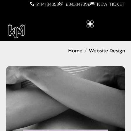
2114184059
6945347096
NEW TICKET
Home
Website Design